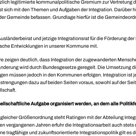
etzlich legitimierte kommunalpolitische Gremium zur Vertretung
st sich mit den Themen und Aufgaben der Integration. Darüber h
 der Gemeinde befassen. Grundlage hierfür ist die Gemeindeord
Ausländerbeirat und jetzige Integrationsrat für die Förderung der
litische Entwicklungen in unserer Kommune mit.
re zeigen deutlich, dass Integration der zugewanderten Menschen 
anderung wird durch Bundesgesetze geregelt. Die Umsetzung di
en müssen jedoch in den Kommunen erfolgen. Integration ist 
nstrengungen dazu auf beiden Seiten voraus, sowohl auf der Se
lschaft.
llschaftliche Aufgabe organisiert werden, an dem alle Politikfe
 gleicher Größenordnung steht Ratingen mit der Abteilung Integr
n den vergangenen Jahren erfuhr die Integrationsarbeit auch stets
e tragfähige und zukunftsorientierte Integrationspolitik gilt es 